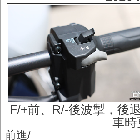
F/+前、R/-後波掣，後
車時
前進/