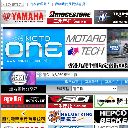
|
商家管理登入
|
聯絡我們及提供意見
請Click入360產品主頁
返回首頁
新車測試
新車介紹
讀者圖片分享區
搜尋類型