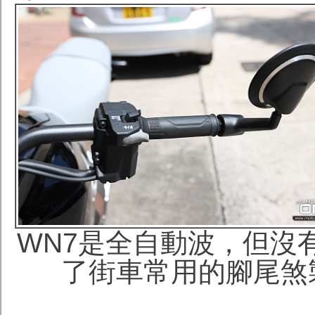
WN7是
全自動波，但沒
了街車常用的腳尾煞