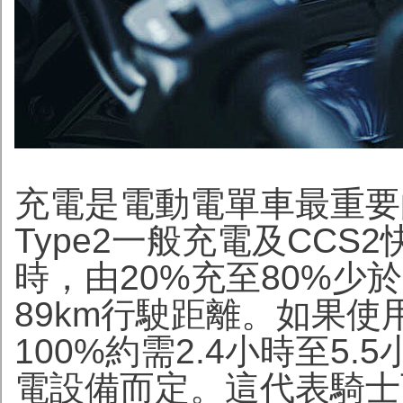
充電是電動電單車最重要
Type2一般充電及CCS
時，由20%充至80%少
89km行駛距離。如果使
100%約需2.4小時至5
電設備而定。這代表騎士