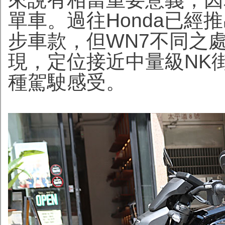
單車。過往Honda已經
步車款，但WN7不同之
現，定位接近中量級NK
種駕駛感受。