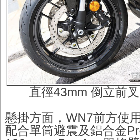
直徑43mm 倒立前叉
懸掛方面，WN7前方使用S
配合單筒避震及鋁合金Pr