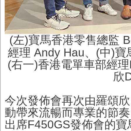
(左)寶馬香港零售總監 Be
經理 Andy Hau、(中
(右一)香港電單車部經理M
欣D
今次發佈會再次由羅頌欣De
動帶來流暢而專業的節奏
出席F450GS發佈會的