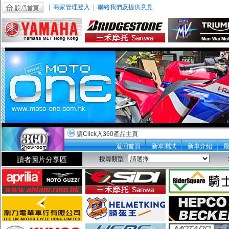
|
商家管理登入
|
聯絡我們及提供意見
請Click入360產品主頁
返回首頁
新車測試
新車介紹
讀者圖片分享區
搜尋類型