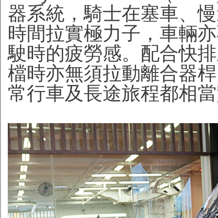
器系統，騎士在塞車、慢
時間拉實極力子，車輛亦
駛時的疲勞感。配合快排
檔時亦無須拉動離合器桿
常行車及長途旅程都相當