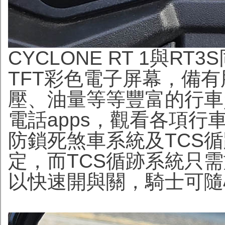
CYCLONE RT 1與
TFT彩色電子屏幕，備
壓、油量等等豐富的行車
電話apps，觀看各項行
防鎖死煞車系統及TCS循
定，而TCS循跡系統只需
以快速開與關，騎士可隨