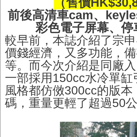
（售價HK$30
前後高清車cam、keyl
彩色電子屏幕、停
較早前，本誌介紹了宗申賽科
價錢經濟，又多功能，備
等。而今次介紹是同廠入門之
一部採用150cc水冷單
風格都仿傚300cc的版
碼，重量更輕了超過50