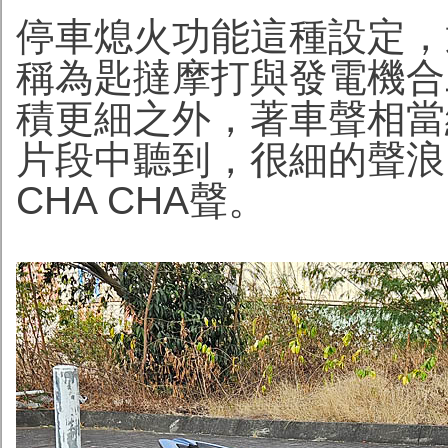
停車熄火功能這種設定，
稱為匙撻摩打與發電機合
積更細之外，著車聲相當
片段中聽到，很細的聲浪
CHA CHA聲。