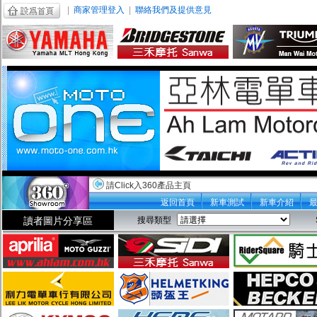
|
商家管理登入
|
聯絡我們及提供意見
請Click入360產品主頁
返回首頁
新車測試
新車介紹
讀者圖片分享區
搜尋類型