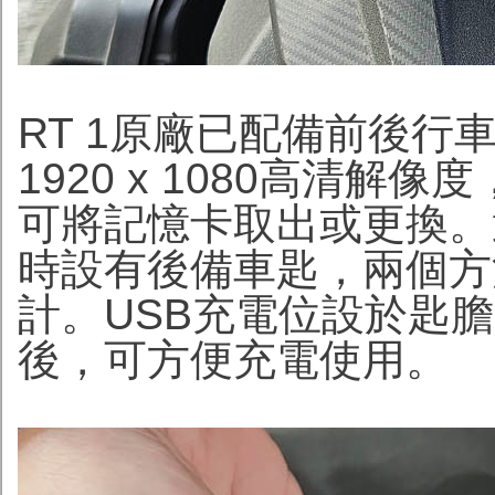
RT 1原廠已配備前後行車
1920 x 1080高清解
可將記憶卡取出或更換。選
時設有後備車匙，兩個方
計。USB充電位設於匙
後，可方便充電使用。