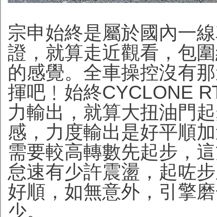
宗申始終是屬於國內一線
證，就算走近觀看，包圍
的感覺。全車操控沒有那
揮吧﹗始終CYCLONE RT
力輸出，就算大扭油門起
感，力度輸出是好平順加
需要較高轉數先起步，這
怠速有少許震盪，起咗步
好順，如無意外，引擎磨
少。