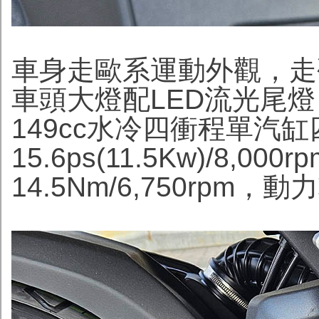
車身走歐系運動外觀，走
車頭大燈配LED流光尾燈
149cc水冷四衝程單汽
15.6ps(11.5Kw)/8,0
14.5Nm/6,750rpm