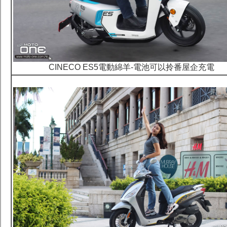
CINECO ES5電動綿羊-電池可以拎番屋企充電