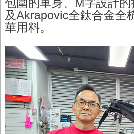
包圍的車身、M字設計的
及Akrapovic全鈦合金全
華用料。