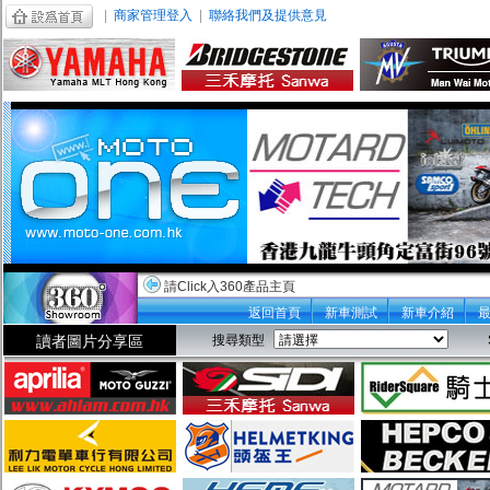
|
商家管理登入
|
聯絡我們及提供意見
請Click入360產品主頁
返回首頁
新車測試
新車介紹
讀者圖片分享區
搜尋類型