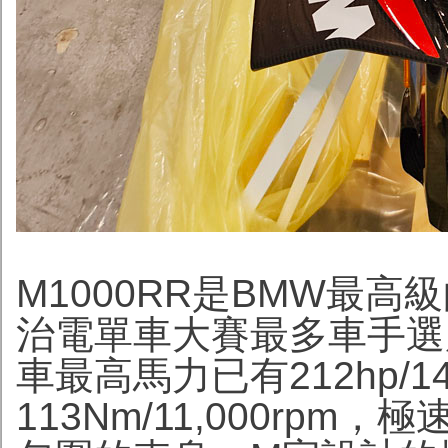
M1000RR是BMW最
治電單車大賽最多車手選用
車最高馬力已有212hp/1
113Nm/11,000rpm