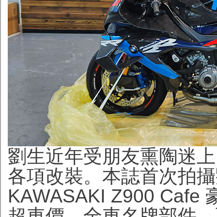
劉生近年受朋友熏陶迷上
各項改裝。本誌首次拍攝劉
KAWASAKI Z900 
超車價，全車名牌部件，