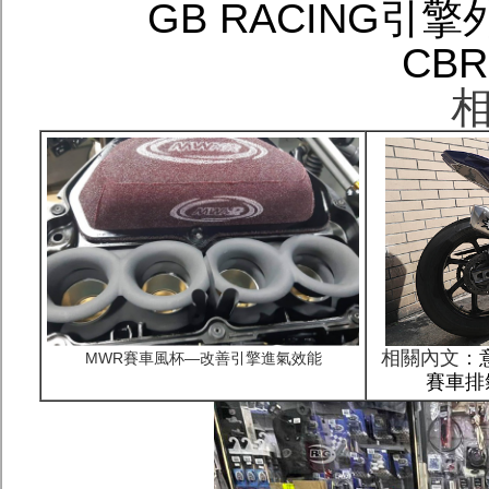
GB RACING引擎
CBR
相
相關內文：
MWR賽車風杯—改善引擎進氣效能
賽車排氣