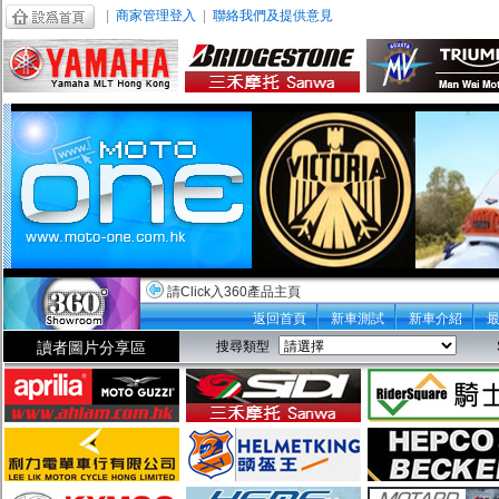
|
商家管理登入
|
聯絡我們及提供意見
請Click入360產品主頁
返回首頁
新車測試
新車介紹
讀者圖片分享區
搜尋類型