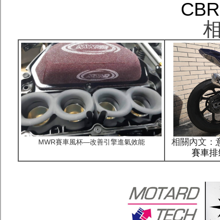
CBR
相
相關內文：
MWR賽車風杯—改善引擎進氣效能
賽車排氣