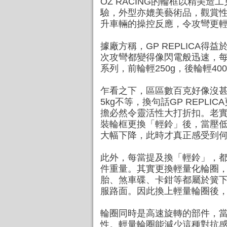
OZ RACING的輪框以精
驗，外型亦媲美藝術品，觀賞
升車輛的操控反應，令攻彎更
據廠方稱，GP REPLICA得
次攻彎都變得像閃電般迅速，每一
系列，前輪輕250g，後輪輕400
乍看之下，區區數百克好像沒甚
5kg不等，換句話GP REP
擔必然令靈活性大打折扣。老
裝輪框更換「輕鈴」後，當壓
大幅下降，此時才真正感受到
此外，每當提及換「輕鈴」，
件重量。其實更換輕量化輪圈
胎、煞車碟、卡鉗等都屬於簧
服路面。因此換上輕量輪圈後
輪圈同時是高速旋轉的部件，
性。輕量輪圈能減少這種對抗