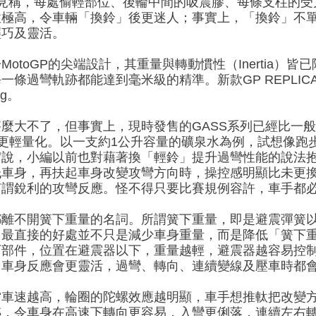
美造工見稱，每處偷輕部位、後輪中間的吸震膠、每條支柱的
性極高，令車輛「換鈴」後更迷人；事實上，「換鈴」不
輕巧及靈活。
益於MotoGP的尖端設計，其重量與轉動慣性（Inertia
條過彎軌跡都能達到毫米級的精準。新款GP REPLIC
g。
麼大不了，但事實上，現時發售的GASS系列已經比一
LICA更輕量化。以一支約1公升容量的礦泉水為例，試想像
實說，小編以前也對藉著換「輕鈴」提升過彎性能的說法
低車身，再扶起車身改變攻彎方向時，操控感明顯比未更
何謂銳利的攻彎反應。怪不得只要比賽規例容許，車手都
都離不開簧下重量的名詞。所謂簧下重量，即是避震彈簧
，最直接的好處並不只是減少車身重量，而是降低「簧下
下部件，位置在避震器以下，重量越輕，避震器越容易控
，車身反應會更靈活，過彎、轉向、連續變線及壓車時都
當車速越高，輪圈的陀螺效應越明顯，車手想推軚把改變
感，令車身在高速下轉向更容易，入彎更俐落，連續左右