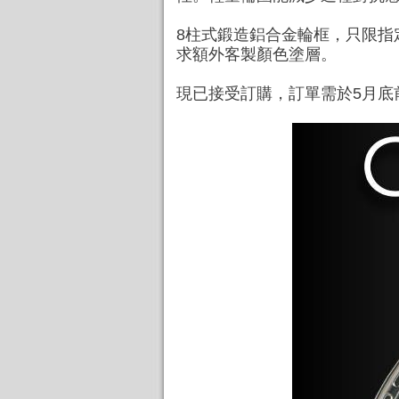
8柱式鍛造鋁合金輪框，只限指
求額外客製顏色塗層。
現已接受訂購，訂單需於5月底