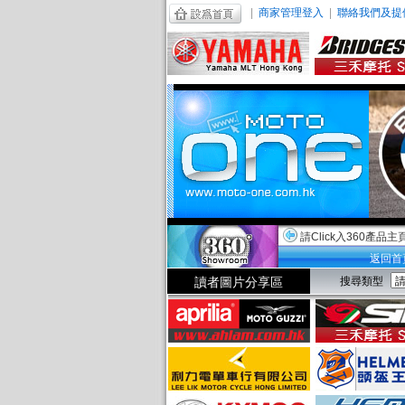
|
商家管理登入
|
聯絡我們及提
請Click入360產品主
返回首
讀者圖片分享區
搜尋類型