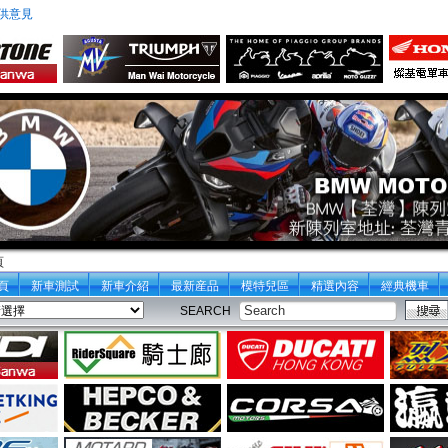
供意見
頁
頁
新車測試
新車介紹
最新産品
模特兒區
精選內容
經典機車
SEARCH