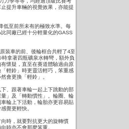
受力力學等等，均經過頂級比賽考
單止提升車輛的視覺效果，亦能提
）皆已降低至前所未有的極致水準。每
A比同廠已經十分輕量化的GASS
般原裝車的前、後輪框合共輕了4至
跑步時拿著四瓶礦泉水轉彎，額外負
抱有懷疑，直至在賽道體驗過由原
換「輕鈴」時更靈活輕巧，笨重感
必然會更換「輕鈴」。
以下、跟著車輪一起上下跳動的部
重量」及「轉動慣性」。輪圈、輪
制車輪上下活動，輪胎亦更容易貼
會感覺更輕快。
方向時，就要對抗更大的旋轉慣
轉向時亦不會那麼笨重。