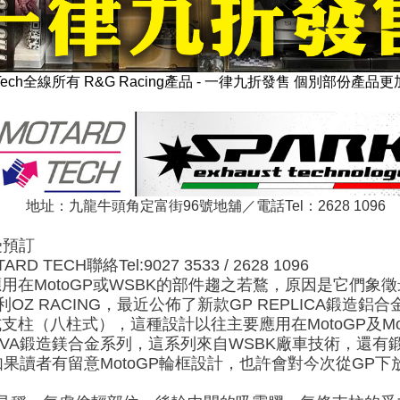
d Tech全線所有 R&G Racing產品 - 一律九折發售 個別部份產
地址：九龍牛頭角定富街96號地舖／電話Tel：2628 1096
受預訂
ECH聯絡Tel:9027 3533 / 2628 1096
在MotoGP或WSBK的部件趨之若鶩，原因是它們象徵
OZ RACING，最近公佈了新款GP REPLICA鍛造鋁
柱（八柱式），這種設計以往主要應用在MotoGP及Moto
IVA鍛造鎂合金系列，這系列來自WSBK廠車技術，還有鍛
果讀者有留意MotoGP輪框設計，也許會對今次從GP下放的