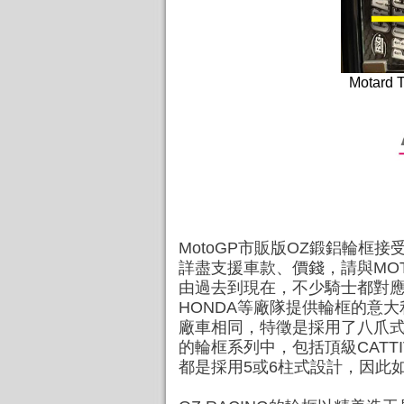
Motar
MotoGP市販版OZ鍛鋁輪框接
詳盡支援車款、價錢，請與MOTARD T
由過去到現在，不少騎士都對應用
HONDA等廠隊提供輪框的意大利
廠車相同，特徵是採用了八爪式支
的輪框系列中，包括頂級CATT
都是採用5或6柱式設計，因此如