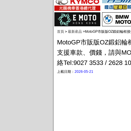
首頁
>
最新産品
>
MotoGP市販版OZ鍛鋁輪框接受預
MotoGP市販版OZ鍛鋁
支援車款、價錢，請與MOT
絡Tel:9027 3533 / 2628 1
上載日期：
2026-05-21