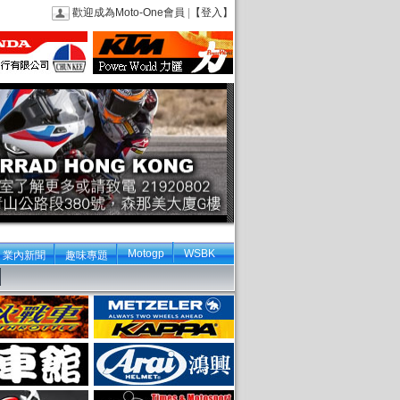
歡迎成為Moto-One會員
|
【登入】
Motogp
WSBK
業內新聞
趣味專題