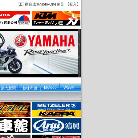
歡迎成為Moto-One會員
|
【登入】
Motogp
WSBK
業內新聞
趣味專題