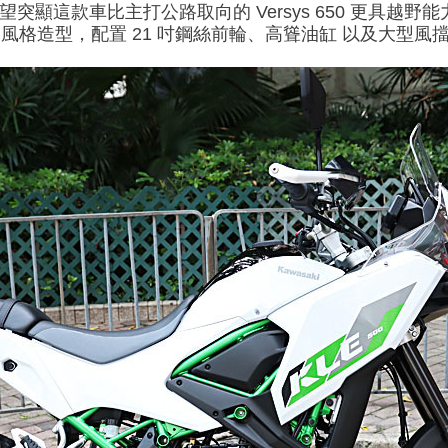
，是希望突顯這款車比主打公路取向的 Versys 650 更具越
賽風格造型，配置 21 吋鋼絲前輪、高聳油缸 以及大型風