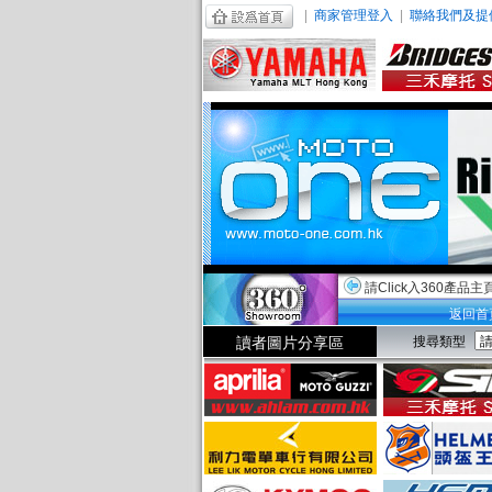
|
商家管理登入
|
聯絡我們及提
請Click入360產品主
返回首
讀者圖片分享區
搜尋類型