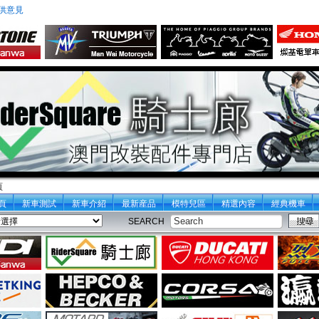
供意見
頁
頁
新車測試
新車介紹
最新産品
模特兒區
精選內容
經典機車
SEARCH