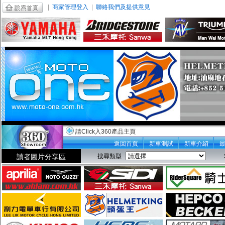
|
商家管理登入
|
聯絡我們及提供意見
請Click入360產品主頁
返回首頁
新車測試
新車介紹
讀者圖片分享區
搜尋類型