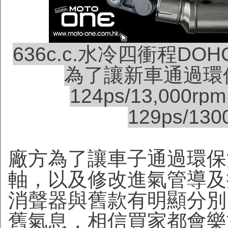
636c.c.水冷四衝程D
為了讓新車通過環
124ps/13,000
129ps/1
廠方為了讓車子通過環保
軸，以及修改進氣管導及
消聲器與舊款有明顯分別
舊氣息，相信買家都會樂