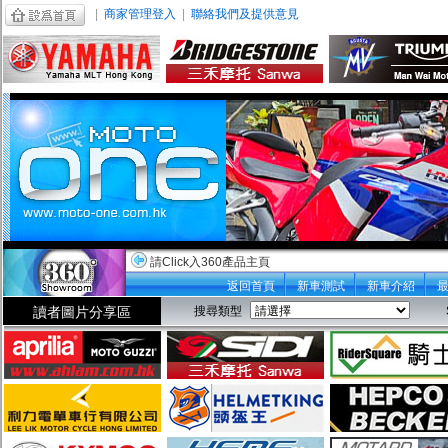
|
商家管理登入
|
聯絡我們及提供意見
請Click入360產品主頁
返回首頁
新車測試
新車介紹
讀者圖片分享區
搜尋類型