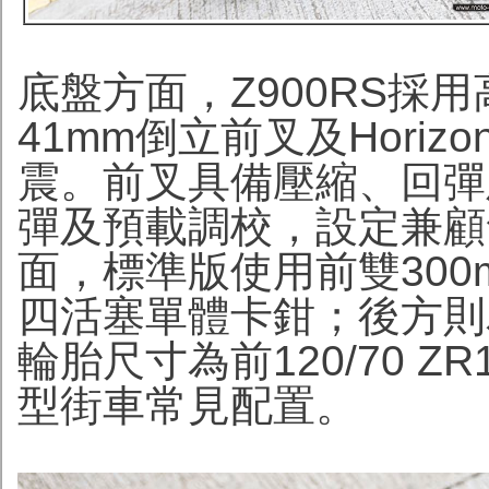
底盤方面，Z900RS採
41mm倒立前叉及Horizont
震。前叉具備壓縮、回彈
彈及預載調校，設定兼顧
面，標準版使用前雙30
四活塞單體卡鉗；後方則
輪胎尺寸為前120/70 ZR
型街車常見配置。