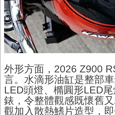
外形方面，2026 Z900
言。水滴形油缸是整部車
LED頭燈、橢圓形LED
錶，令整體觀感既懷舊又精
觀加入散熱鰭片造型，即