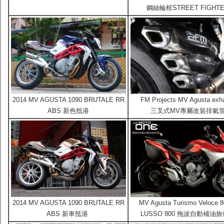
鋼絲輪框STREET FIGHT
2014 MV AGUSTA 1090 BRUTALE RR
FM Projects MV Agusta exh
ABS 新色抵港
三叉式MV專屬改裝排氣
2014 MV AGUSTA 1090 BRUTALE RR
MV Agusta Turismo Veloce 
ABS 新車抵港
LUSSO 800 拖波自動補油