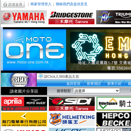
|
商家管理登入
|
聯絡我們及提供意見
請Click入360產品主頁
返回首頁
新車測試
新車介紹
讀者圖片分享區
搜尋類型