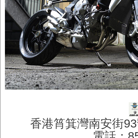
香港筲箕灣南安街93
電話：852