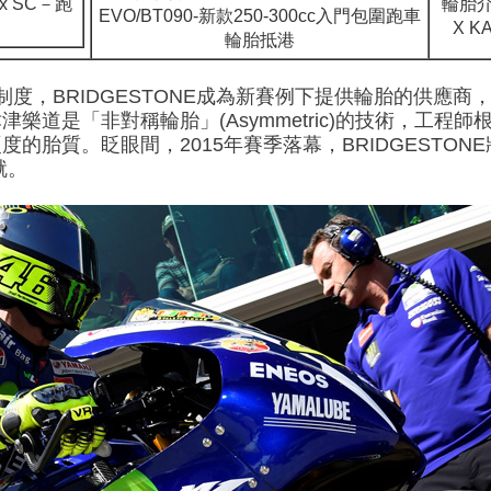
lax SC－跑
輪胎介
EVO/BT090-新款250-300cc入門包圍跑車
X K
輪胎抵港
輪胎制度，BRIDGESTONE成為新賽例下提供輪胎的供
樂道是「非對稱輪胎」(Asymmetric)的技術，工程
胎質。眨眼間，2015年賽季落幕，BRIDGESTONE
就。