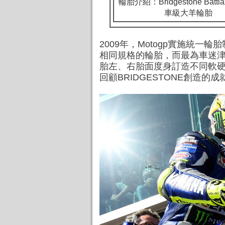
輪胎介紹：
Bridgestone Batt
車級大羊輪胎
2009年，Motogp實施統一
相同規格的輪胎，而最為車迷津津
胎左、右胎面度身訂造不同軟硬度的
回顧BRIDGESTONE創造的成