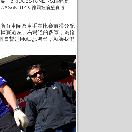
紹：BRIDGESTONE RS10街胎
AWASAKI H2 X 德國紐倫堡賽道
應商，所有車隊及車手在比賽前獲分配
師根據賽道左、右彎道的多寡，為輪
將會暫別Motogp舞台，就讓我們