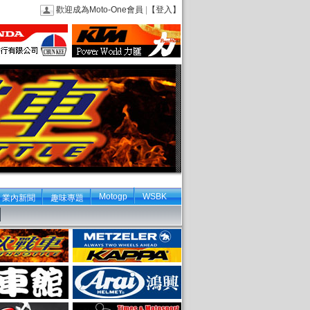
歡迎成為Moto-One會員
|
【登入】
Motogp
WSBK
業內新聞
趣味專題