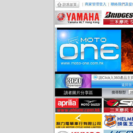
|
商家管理登入
|
聯絡我們及提
請Click入360產品主
返回首
讀者圖片分享區
搜尋類型