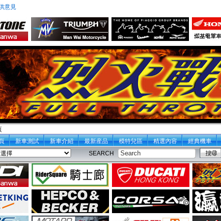
供意見
頁
頁
新車測試
新車介紹
最新産品
模特兒區
精選內容
經典機車
SEARCH