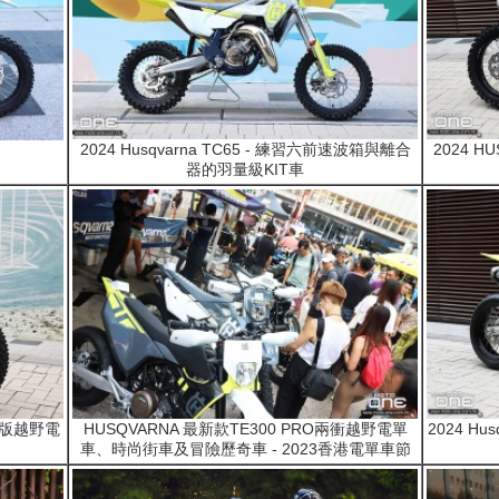
2024 Husqvarna TC65 - 練習六前速波箱與離合
2024 
器的羽量級KIT車
專業版越野電
HUSQVARNA 最新款TE300 PRO兩衝越野電單
2024 Hu
車、時尚街車及冒險歷奇車 - 2023香港電單車節