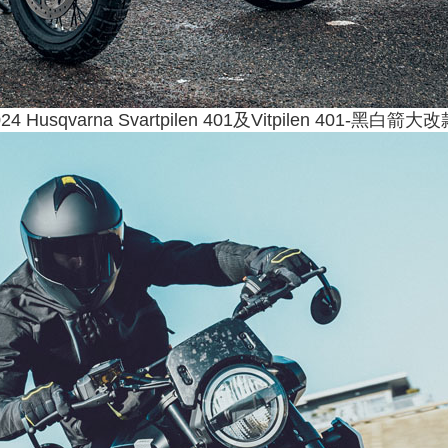
024 Husqvarna Svartpilen 401及Vitpilen 401-黑白箭大