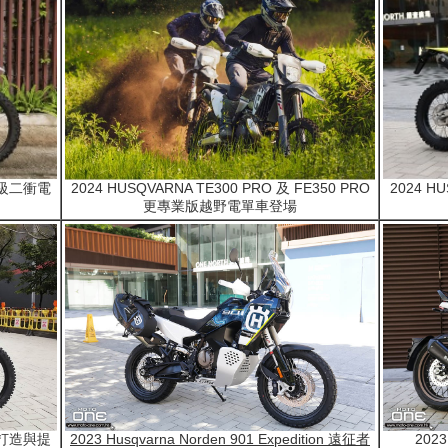
輕量級二衝電
2024 HUSQVARNA TE300 PRO 及 FE350 PRO
2024 
更專業版越野電單車登場
精心打造與提
2023 Husqvarna Norden 901 Expedition 遠征者
2023