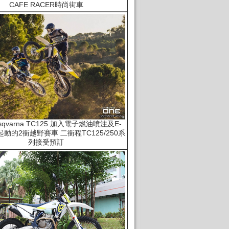
CAFE RACER時尚街車
usqvarna TC125 加入電子燃油噴注及E-
鬆起動的2衝越野賽車 二衝程TC125/250系
列接受預訂